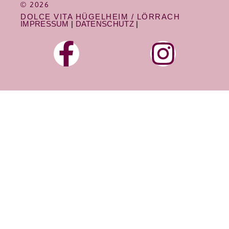
© 2026
DOLCE VITA HÜGELHEIM / LÖRRACH
IMPRESSUM
|
DATENSCHUTZ
|