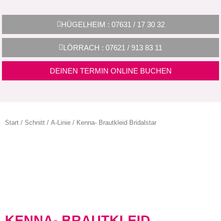
HÜGELHEIM : 07631 / 17 30 32
LÖRRACH : 07621 / 913 83 11
DEINEN TERMIN ONLINE BUCHEN
Start
/
Schnitt
/
A-Linie
/ Kenna- Brautkleid Bridalstar
KENNA- BRAUTKLEID