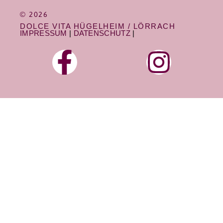
© 2026
DOLCE VITA HÜGELHEIM / LÖRRACH
IMPRESSUM
|
DATENSCHUTZ
|