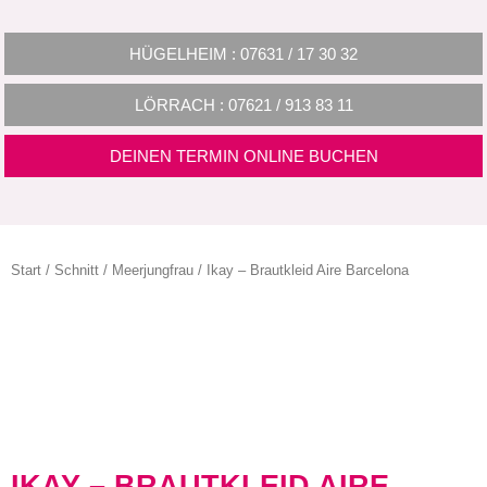
HÜGELHEIM : 07631 / 17 30 32
LÖRRACH : 07621 / 913 83 11
DEINEN TERMIN ONLINE BUCHEN
Start
/
Schnitt
/
Meerjungfrau
/ Ikay – Brautkleid Aire Barcelona
IKAY – BRAUTKLEID AIRE