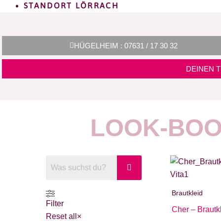
STANDORT LÖRRACH
HÜGELHEIM : 07631 / 17 30 32
DEINEN 
LOOK-BOO
Brautkleid
Filter
Cher – Brautk
Reset all
×