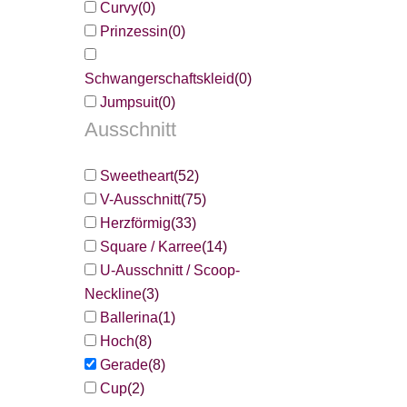
Curvy
(
0
)
Prinzessin
(
0
)
Schwangerschaftskleid
(
0
)
Jumpsuit
(
0
)
Ausschnitt
Sweetheart
(
52
)
V-Ausschnitt
(
75
)
Herzförmig
(
33
)
Square / Karree
(
14
)
U-Ausschnitt / Scoop-
Neckline
(
3
)
Ballerina
(
1
)
Hoch
(
8
)
Gerade
(
8
)
Cup
(
2
)