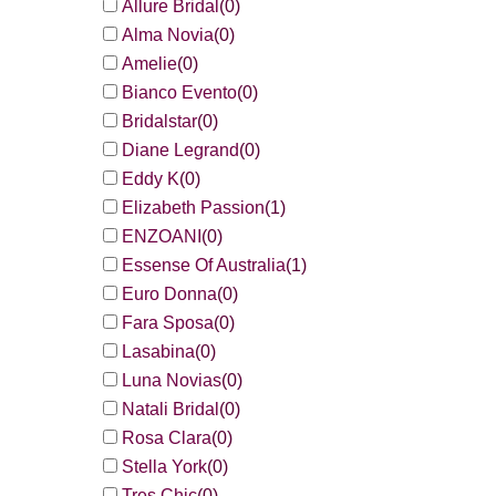
Allure Bridal
(
0
)
Alma Novia
(
0
)
Amelie
(
0
)
Bianco Evento
(
0
)
Bridalstar
(
0
)
Diane Legrand
(
0
)
Eddy K
(
0
)
Elizabeth Passion
(
1
)
ENZOANI
(
0
)
Essense Of Australia
(
1
)
Euro Donna
(
0
)
Fara Sposa
(
0
)
Lasabina
(
0
)
Luna Novias
(
0
)
Natali Bridal
(
0
)
Rosa Clara
(
0
)
Stella York
(
0
)
Tres Chic
(
0
)