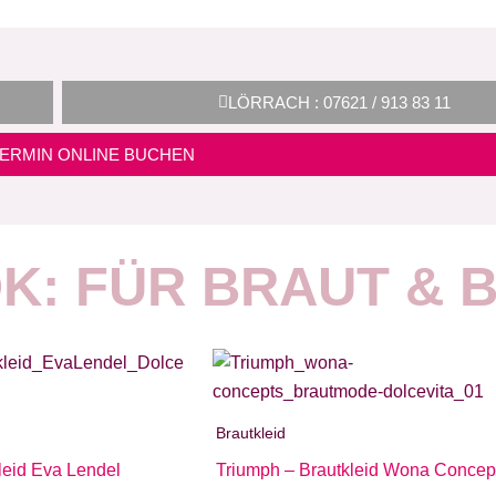
LÖRRACH : 07621 / 913 83 11
TERMIN ONLINE BUCHEN
K: FÜR BRAUT & 
Brautkleid
leid Eva Lendel
Triumph – Brautkleid Wona Concep