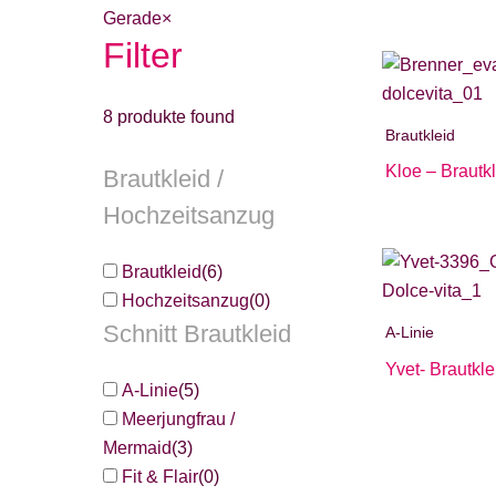
Gerade
×
Filter
8
produkte found
Brautkleid
Kloe – Brautk
Brautkleid /
Hochzeitsanzug
Brautkleid
(
6
)
Hochzeitsanzug
(
0
)
Schnitt Brautkleid
A-Linie
Yvet- Brautkl
A-Linie
(
5
)
Meerjungfrau /
Mermaid
(
3
)
Fit & Flair
(
0
)