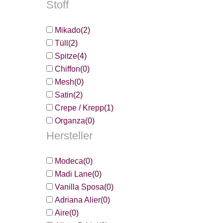
Stoff
Mikado
(
2
)
Tüll
(
2
)
Spitze
(
4
)
Chiffon
(
0
)
Mesh
(
0
)
Satin
(
2
)
Crepe / Krepp
(
1
)
Organza
(
0
)
Hersteller
Modeca
(
0
)
Madi Lane
(
0
)
Vanilla Sposa
(
0
)
Adriana Alier
(
0
)
Aire
(
0
)