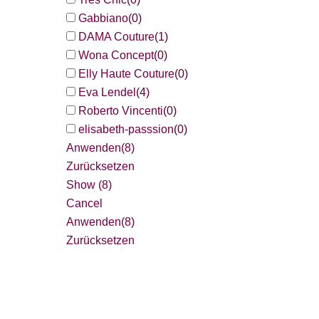
Gabbiano
(
0
)
DAMA Couture
(
1
)
Wona Concept
(
0
)
Elly Haute Couture
(
0
)
Eva Lendel
(
4
)
Roberto Vincenti
(
0
)
elisabeth-passsion
(
0
)
Anwenden
(8)
Zurücksetzen
Show
(
8
)
Cancel
Anwenden
(8)
Zurücksetzen