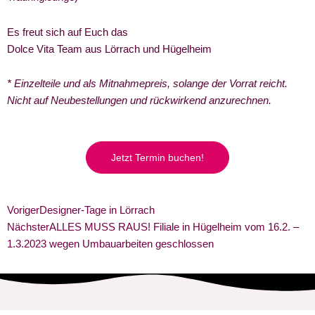
Es freut sich auf Euch das
Dolce Vita Team aus Lörrach und Hügelheim
* Einzelteile und als Mitnahmepreis, solange der Vorrat reicht.
Nicht auf Neubestellungen und rückwirkend anzurechnen.
Jetzt Termin buchen!
Prev
Nächster
Voriger
Designer-Tage in Lörrach
Nächster
ALLES MUSS RAUS! Filiale in Hügelheim vom 16.2. –
1.3.2023 wegen Umbauarbeiten geschlossen